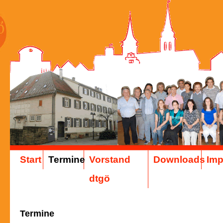
Start
Termine
Vorstand
Downloads
Im
dtgö
Termine