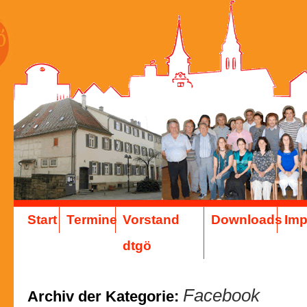
Start
Termine
Vorstand
Downloads
Im
dtgö
Facebook
Archiv der Kategorie: