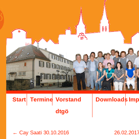
Start
Termine
Vorstand
Downloads
Im
dtgö
←
Cay Saati 30.10.2016
26.02.201