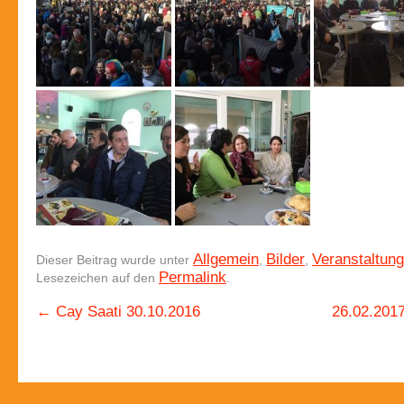
Allgemein
Bilder
Veranstaltun
Dieser Beitrag wurde unter
,
,
Permalink
Lesezeichen auf den
.
←
Cay Saati 30.10.2016
26.02.201