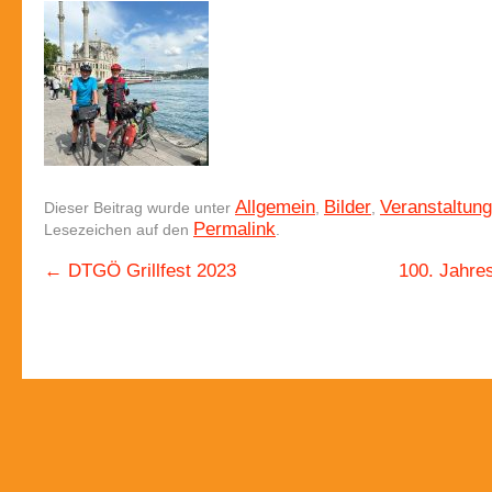
Allgemein
Bilder
Veranstaltun
Dieser Beitrag wurde unter
,
,
Permalink
Lesezeichen auf den
.
←
DTGÖ Grillfest 2023
100. Jahre