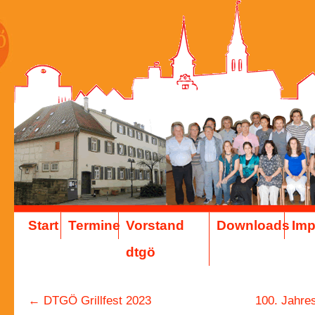
Start
Termine
Vorstand
Downloads
Im
dtgö
←
DTGÖ Grillfest 2023
100. Jahre