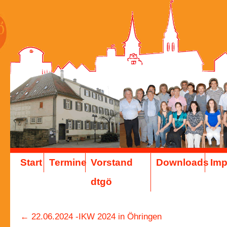
Start
Termine
Vorstand
Downloads
Im
dtgö
←
22.06.2024 -IKW 2024 in Öhringen