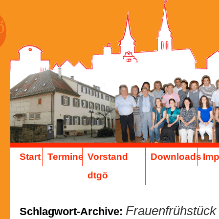
Start
Termine
Vorstand
Downloads
Im
dtgö
Frauenfrühstück
Schlagwort-Archive: