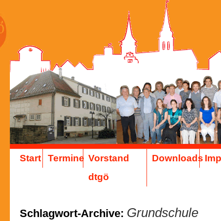
Start
Termine
Vorstand
Downloads
Im
dtgö
Grundschule
Schlagwort-Archive: