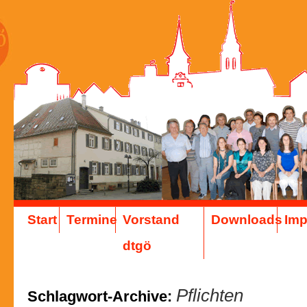
Start
Termine
Vorstand
Downloads
Im
dtgö
Pflichten
Schlagwort-Archive: