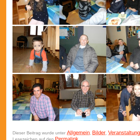
Allgemein
Bilder
Veranstaltun
Dieser Beitrag wurde unter
,
,
Permalink
Lesezeichen auf den
.