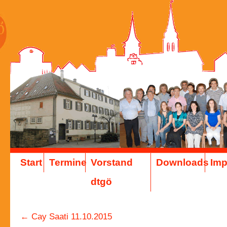
Start
Termine
Vorstand
Downloads
Im
dtgö
←
Cay Saati 11.10.2015